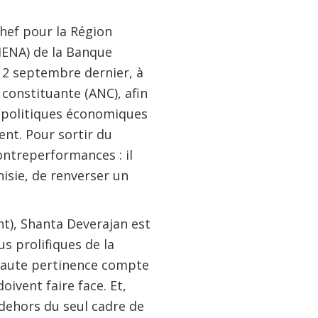
chef pour la Région
MENA) de la Banque
 12 septembre dernier, à
 constituante (ANC), afin
u politiques économiques
nt. Pour sortir du
contreperformances : il
sie, de renverser un
t), Shanta Deverajan est
us prolifiques de la
 haute pertinence compte
ivent faire face. Et,
 dehors du seul cadre de