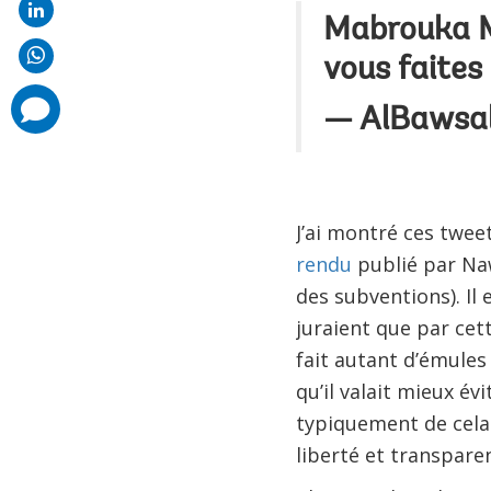
Mabrouka Mb
vous faites 
comments
— AlBawsa
added
J’ai montré ces twee
rendu
publié par Naw
des subventions). Il
juraient que par cett
fait autant d’émules
qu’il valait mieux év
typiquement de cela 
liberté et transpare