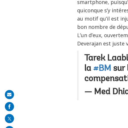
smartphone, puisqu’e
quiconque s’y intére
au motif qu’il est in
bon nombre de déput
L’un d’eux, ouvertem
Deverajan est juste 
Tarek Laabi
la
#BM
sur 
compensat
— Med Dhi
Share
on
mail