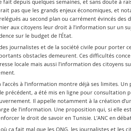
e fait depuis quelques semaines, et sans doute à rais
udrait pas que les grands enjeux économiques, et n
relégués au second plan ou carrément évincés des d
nier aux citoyens leur droit à l’information sur un su
dence sur le budget de l’État.
des journalistes et de la société civile pour porter c
portants obstacles demeurent. Ces difficultés conc
resse locale mais aussi l’information des citoyens su
ément.
 à l’accès à l’information montre déjà ses limites. Un 
le précédent, a été mis en ligne pour consultation p
uvernement. Il appelle notamment à la création d’
ge de l’information. Une proposition qui, si elle est
orcer le droit de savoir en Tunisie. L’ANC en débattra
où ça fait mal que les ONG, les journalistes et les c