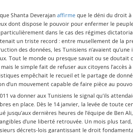
s que Shanta Deverajan
affirme
que le déni du droit à 
eux dont dispose le pouvoir pour enfermer le peuple
 particulièrement dans le cas des régimes dictatoriau
tenait un triste record : entre musellement de la p
ruction des données, les Tunisiens n’avaient qu’une i
eux. Tout le monde ou presque savait ou se doutait
, mais le simple fait de refuser aux citoyens l’accès à
istiques empêchait le recueil et le partage de donnée
ion d’un mouvement capable de faire pièce au pouvoi
11 va donner aux Tunisiens le signal qu’ils attenda
bres en place. Dès le 14 janvier, la levée de toute c
ué jusqu’aux dernières heures de l’équipe de Ben Ali,
ngibles d’une liberté retrouvée. Un mois plus tard
sieurs décrets-lois garantissant le droit fondamental