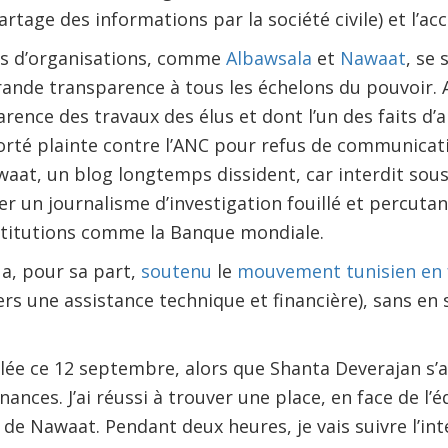
tage des informations par la société civile) et l’acc
nes d’organisations, comme
Albawsala
et
Nawaat
, se
rande transparence à tous les échelons du pouvoir.
parence des travaux des élus et dont l’un des faits d
porté plainte contre l’ANC pour refus de communica
waat, un blog longtemps dissident, car interdit sous
r un journalisme d’investigation fouillé et percutant
nstitutions comme la Banque mondiale.
a, pour sa part,
soutenu
le
mouvement tunisien en f
ers une assistance technique et financière), sans en 
lée ce 12 septembre, alors que Shanta Deverajan s’a
ances. J’ai réussi à trouver une place, en face de l’
e de Nawaat. Pendant deux heures, je vais suivre l’i