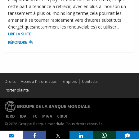
cette part à tendance à rétrécir, avec en plus à l'horizon un
tarissement à plus ou moins long terme,cela pourrait les
amener à se tourner rapidement vers d'autres substituts
énergétiques(notamment les renouvelables) et utiliser
...
LIRE LA SUITE
RÉPONDRE
Droits
Accès à l’information
Emplois
Contacts
Porter plainte
IBRD
IDA
IFC
MIGA
CIRDI
© 2026 Groupe Banque mondiale. Tous droits réservés.
Share on
comments added
2