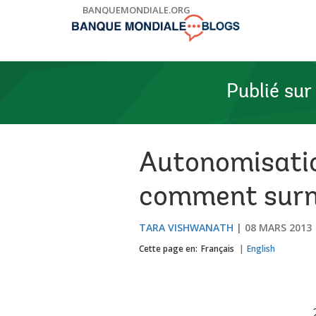
Skip
BANQUEMONDIALE.ORG
to
Main
Navigation
Publié sur
Autonomisatio
comment surmo
TARA VISHWANATH
08 MARS 2013
Cette page en:
Français
English