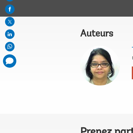
on
mail
Auteurs
comments
added
Prenez par