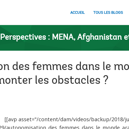
ACCUEIL
TOUS LES BLOGS
Perspectives : MENA, Afghanistan e
n des femmes dans le mo
nter les obstacles ?
[[avp asset="/content/dam/videos/backup/2018/j
29/autonomisation_des_femmes_dans_le_monde_ar