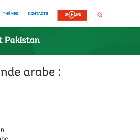
THÈMES
CONTACTS
Rechercher
t Pakistan
nde arabe :
un-
abe_-