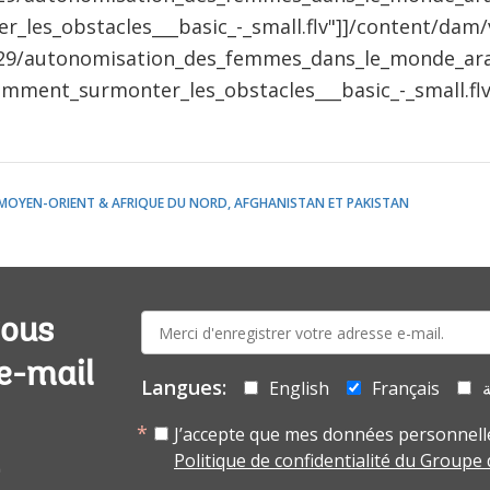
les_obstacles___basic_-_small.flv"]]/content/dam/
29/autonomisation_des_femmes_dans_le_monde_ar
mment_surmonter_les_obstacles___basic_-_small.flv[
MOYEN-ORIENT & AFRIQUE DU NORD, AFGHANISTAN ET PAKISTAN
E-
vous
mail:
 e-mail
Langues:
English
Français
ة
J’accepte que mes données personnelle
Politique de confidentialité du Groupe