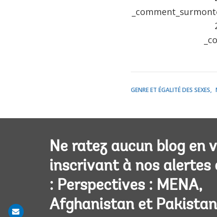
_comment_surmonter_
_co
GENRE ET ÉGALITÉ DES SEXES
Ne ratez aucun blog en 
inscrivant à nos alertes
: Perspectives : MENA,
Afghanistan et Pakistan
Share