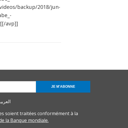
videos/backup/2018/jun-
abe_-
[/avp]]
JE M'ABONNE
العربي
s soient traitées conformément à la
 de la Banque mondiale.