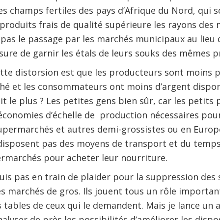
es champs fertiles des pays d’Afrique du Nord, qui
produits frais de qualité supérieure les rayons des
e pas le passage par les marchés municipaux au lieu d
re de garnir les étals de leurs souks des mêmes pr
ette distorsion est que les producteurs sont moins p
ché et les consommateurs ont moins d’argent dispon
tit le plus ? Les petites gens bien sûr, car les petit
 économies d’échelle de production nécessaires pou
upermarchés et autres demi-grossistes ou en Europe.
sposent pas des moyens de transport et du temps 
ermarchés pour acheter leur nourriture.
 suis pas en train de plaider pour la suppression de
es marchés de gros. Ils jouent tous un rôle importa
es tables de ceux qui le demandent. Mais je lance un 
alyser de près les possibilités d’améliorer les disp