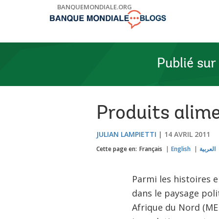
Skip
BANQUEMONDIALE.ORG
to
Main
Navigation
Publié sur
Produits alimen
JULIAN LAMPIETTI
14 AVRIL 2011
Cette page en:
Français
English
العربية
Parmi les histoires 
dans le paysage pol
Afrique du Nord (MENA