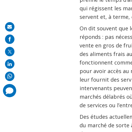
qui régissent les ma
servent et, à terme, 
Share
On dit souvent que l
on
réponds : pas nécess
mail
vente en gros de fru
des aliments frais a
fonctionnent comme 
pour avoir accès au 
leur fournit des ser
intervenants peuvent
comments
added
marchés délabrés où 
de services ou l’entr
Des études actuellem
du marché de sorte à