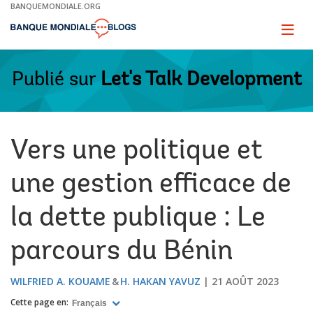
Skip
BANQUEMONDIALE.ORG
to
Main
Page
naviga
Navigation
Publié sur
Let's Talk Development
Vers une politique et
une gestion efficace de
la dette publique : Le
parcours du Bénin
WILFRIED A. KOUAME
H. HAKAN YAVUZ
21 AOÛT 2023
Cette page en:
Français