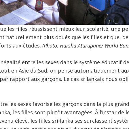
ue les filles réussissent mieux leur scolarité, une p
t naturellement plus doués que les filles et que, de c
forts aux études.
(Photo: Harsha Aturupane/ World Ban
’inégalité entre les sexes dans le système éducatif d
out en Asie du Sud, on pense automatiquement aux c
par rapport aux garçons. Le cas srilankais nous obl
tre les sexes favorise les garçons dans la plus grand
anka, les filles sont plutôt avantagées. À l’instar de
evenu élevé, les filles sri-lankaises surclassent sys