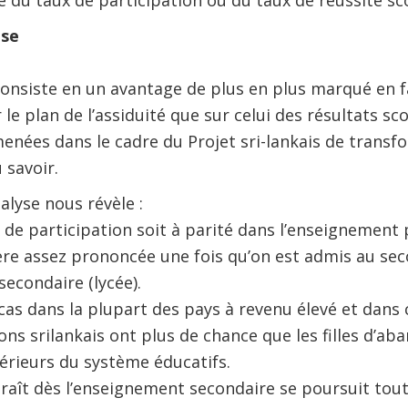
se du taux de participation ou du taux de réussite sco
use
onsiste en un avantage de plus en plus marqué en fav
 le plan de l’assiduité que sur celui des résultats s
enées dans le cadre du Projet sri-lankais de trans
 savoir.
alyse nous révèle :
 de participation soit à parité dans l’enseignement p
re assez prononcée une fois qu’on est admis au sec
econdaire (lycée).
cas dans la plupart des pays à revenu élevé et dans 
ns srilankais ont plus de chance que les filles d’a
érieurs du système éducatifs.
araît dès l’enseignement secondaire se poursuit tout