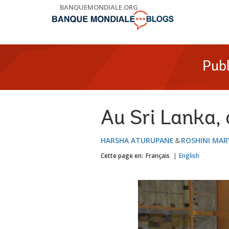
Skip
BANQUEMONDIALE.ORG
to
Main
Navigation
Publ
Au Sri Lanka, 
HARSHA ATURUPANE
ROSHINI MAR
Cette page en:
Français
English