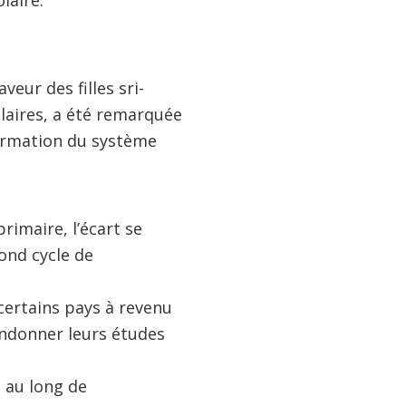
laire.
eur des filles sri-
colaires, a été remarquée
formation du système
rimaire, l’écart se
ond cycle de
certains pays à revenu
bandonner leurs études
 au long de