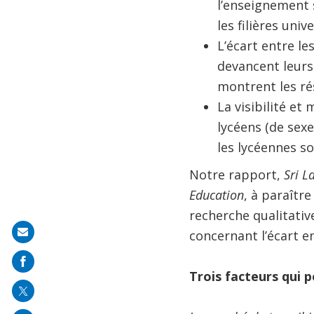
l’enseignement 
les filières univ
L’écart entre le
devancent leur
montrent les ré
La visibilité et 
lycéens (de sex
les lycéennes s
Notre rapport,
Sri L
Education
, à paraîtr
recherche qualitativ
Share
concernant l’écart en
on
mail
Trois facteurs qui 