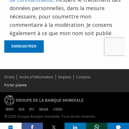
données personnelles, dans la mesure
nécessaire, pour soumettre mon
commentaire à la modération. Je consens
également à ce que mon nom soit publié.
ENREGISTRER
Droits
Accès à l’information
Emplois
Contacts
Porter plainte
IBRD
IDA
IFC
MIGA
CIRDI
© 2026 Groupe Banque mondiale. Tous droits réservés.
Share on
comments added