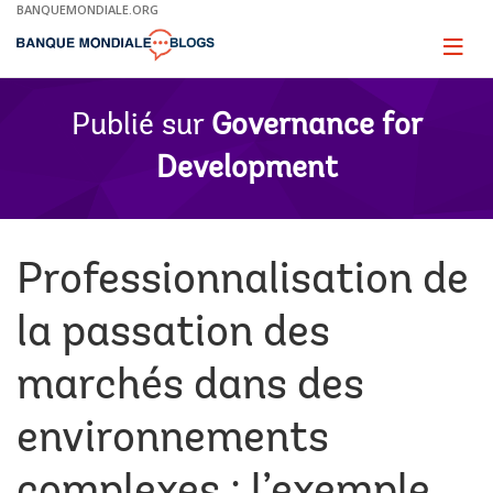
Skip
BANQUEMONDIALE.ORG
to
Main
Page
naviga
Navigation
Publié sur
Governance for
Development
Professionnalisation de
la passation des
marchés dans des
environnements