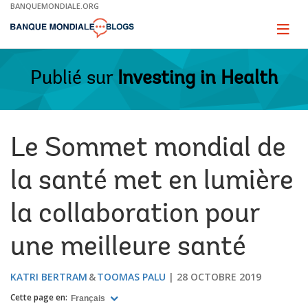
Skip
BANQUEMONDIALE.ORG
to
Main
Page
naviga
Navigation
Publié sur
Investing in Health
Le Sommet mondial de
la santé met en lumière
la collaboration pour
une meilleure santé
KATRI BERTRAM
TOOMAS PALU
28 OCTOBRE 2019
Cette page en:
Français