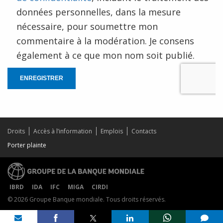
données personnelles, dans la mesure
nécessaire, pour soumettre mon
commentaire à la modération. Je consens
également à ce que mon nom soit publié.
ENREGISTRER
Droits
Accès à l’information
Emplois
Contacts
Porter plainte
IBRD
IDA
IFC
MIGA
CIRDI
© 2026 Groupe Banque mondiale. Tous droits réservés.
Share on
comments added