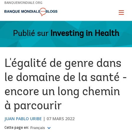
Skip
BANQUEMONDIALE.ORG
to
Main
Page
naviga
Navigation
Publié sur
Investing in Health
L'égalité de genre dans
le domaine de la santé -
encore un long chemin
à parcourir
JUAN PABLO URIBE
07 MARS 2022
Cette page en:
Français