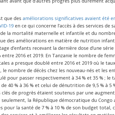
nant avant que d’autres progrès plus durement acqu
st que des
améliorations significatives avaient été e
OVID-19
en ce qui concerne l’accès à des services de 
n de la mortalité maternelle et infantile et du nombr
que des améliorations en matière de nutrition infanti
age d’enfants recevant la dernière dose d’une série 
% entre 2016 et 2019. En Tanzanie le nombre de fem
ales a presque doublé entre 2016 et 2019 où le taux
, le nombre de décès chez les nouveau-nés et les en
lé pour passer respectivement à 34 % et 35 % ; le t
 de 40 % à 36 % et celui de dénutrition de 9,5 % à 
rs clés de progrès étaient soutenus par une augmen
ans seulement, la République démocratique du Congo
s pour la santé de 7 % à 10 % de son budget total, c