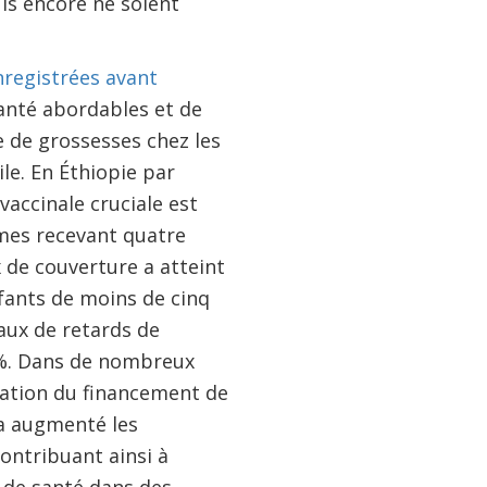
is encore ne soient
nregistrées avant
santé abordables et de
e de grossesses chez les
le. En Éthiopie par
vaccinale cruciale est
mes recevant quatre
 de couverture a atteint
fants de moins de cinq
aux de retards de
5 %. Dans de nombreux
tation du financement de
 a augmenté les
ontribuant ainsi à