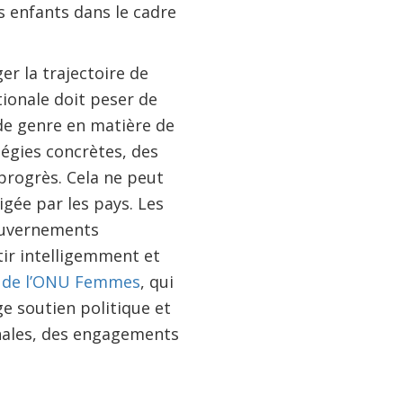
es enfants dans le cadre
r la trajectoire de
ionale doit peser de
 de genre en matière de
tégies concrètes, des
 progrès. Cela ne peut
igée par les pays.
Les
ouvernements
tir intelligemment et
é de l’ONU Femmes
, qui
ge soutien politique et
onales, des engagements