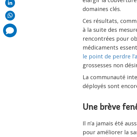
élargir la couvertur
domaines clés.
Ces résultats, comm
comments
à la suite des mesur
added
rencontrées pour obt
médicaments essent
le point de perdre l’
grossesses non désir
La communauté intern
déployés sont encore
Une brève fenê
Il n’a jamais été au
pour améliorer la sa