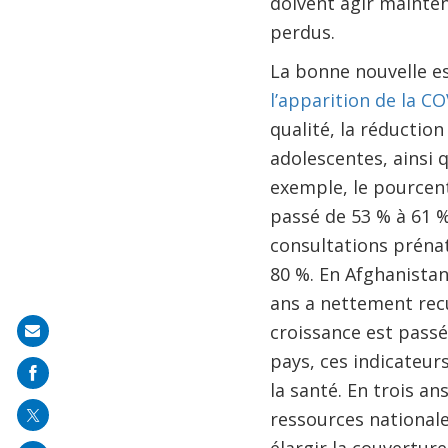
doivent agir mainte
perdus.
La bonne nouvelle e
l’apparition de la C
qualité, la réductio
adolescentes, ainsi 
exemple, le pourcent
passé de 53 % à 61 
consultations prénat
80 %. En Afghanistan
ans a nettement recu
croissance est passé
Share
pays, ces indicateu
on
la santé. En trois 
mail
ressources nationale