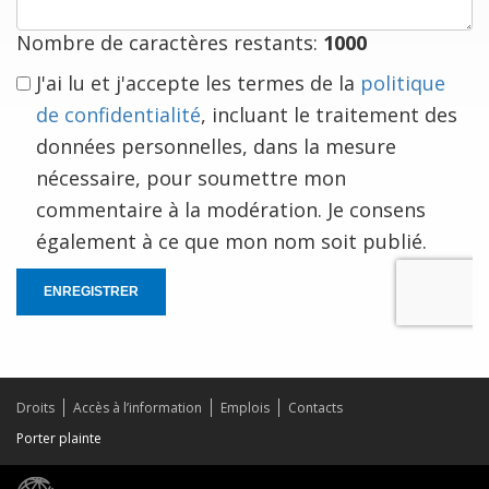
vous
Nombre de caractères restants:
1000
J'ai lu et j'accepte les termes de la
politique
de confidentialité
, incluant le traitement des
données personnelles, dans la mesure
nécessaire, pour soumettre mon
commentaire à la modération. Je consens
également à ce que mon nom soit publié.
ENREGISTRER
Droits
Accès à l’information
Emplois
Contacts
Porter plainte