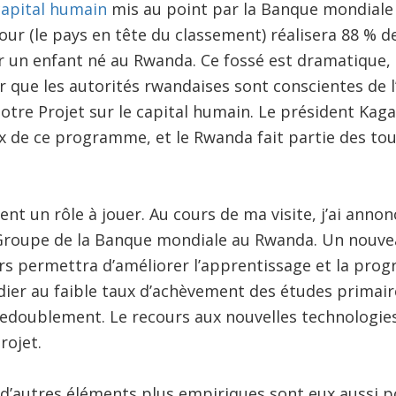
capital humain
mis au point par la Banque mondiale
our (le pays en tête du classement) réalisera 88 % d
 un enfant né au Rwanda. Ce fossé est dramatique
 que les autorités rwandaises sont conscientes de l
notre Projet sur le capital humain. Le président Kaga
de ce programme, et le Rwanda fait partie des tout
t un rôle à jouer. Au cours de ma visite, j’ai ann
Groupe de la Banque mondiale au Rwanda. Un nouve
ars permettra d’améliorer l’apprentissage et la prog
ier au faible taux d’achèvement des études primaire
redoublement. Le recours aux nouvelles technologie
rojet.
, d’autres éléments plus empiriques sont eux aussi po