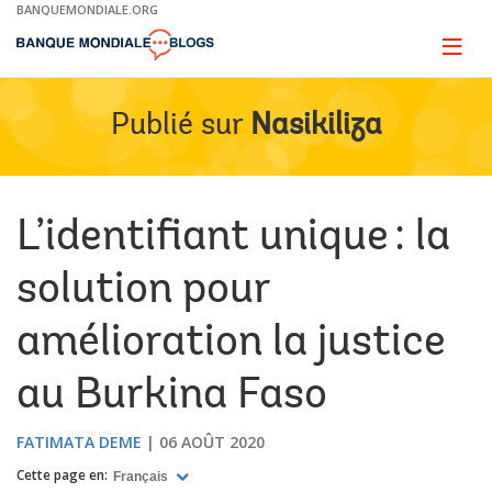
Skip
BANQUEMONDIALE.ORG
to
Main
Page
naviga
Navigation
Publié sur
Nasikiliza
L’identifiant unique : la
solution pour
amélioration la justice
au Burkina Faso
FATIMATA DEME
06 AOÛT 2020
Cette page en:
Français