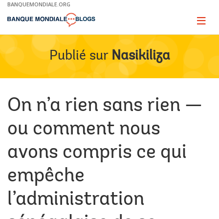
Skip
BANQUEMONDIALE.ORG
to
Main
Page
naviga
Navigation
Publié sur
Nasikiliza
On n’a rien sans rien —
ou comment nous
avons compris ce qui
empêche
l’administration