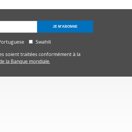
JE M'ABONNE
Portuguese
Swahili
s soient traitées conformément à la
 de la Banque mondiale.