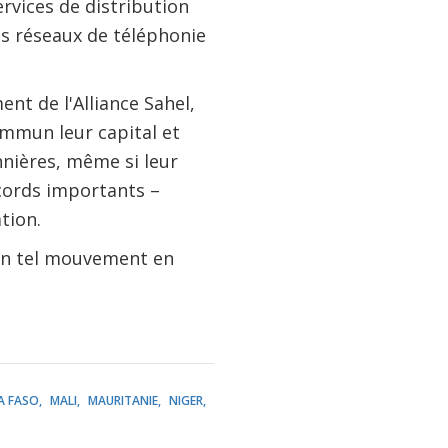
rvices de distribution
es réseaux de téléphonie
nt de l'Alliance Sahel,
mmun leur capital et
nnières, même si leur
cords importants –
tion.
 un tel mouvement en
A FASO
MALI
MAURITANIE
NIGER