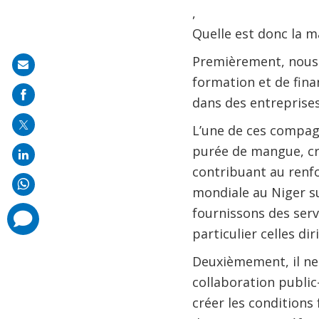
,
Quelle est donc la m
Premièrement, nous 
Share
formation et de finan
on
dans des entreprises
mail
L’une de ces compagn
purée de mangue, créa
contribuant au renf
mondiale au Niger su
fournissons des servi
comments
added
particulier celles d
Deuxièmement, il ne
collaboration public
créer les conditions