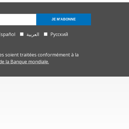
JE M'ABONNE
Español
العربية
Русский
s soient traitées conformément à la
 de la Banque mondiale.