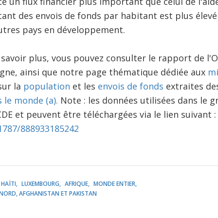
te un flux financier plus important que celui de l'a
ant des envois de fonds par habitant est plus élevé 
autres pays en développement.
 savoir plus, vous pouvez consulter le rapport de l
igne, ainsi que notre page thématique dédiée aux
mi
sur la
population
et les
envois de fonds
extraites d
le monde (a).
Note : les données utilisées dans le g
DE et peuvent être téléchargées via le lien suivant :
0.1787/888933185242
HAÏTI
LUXEMBOURG
AFRIQUE
MONDE ENTIER
NORD, AFGHANISTAN ET PAKISTAN