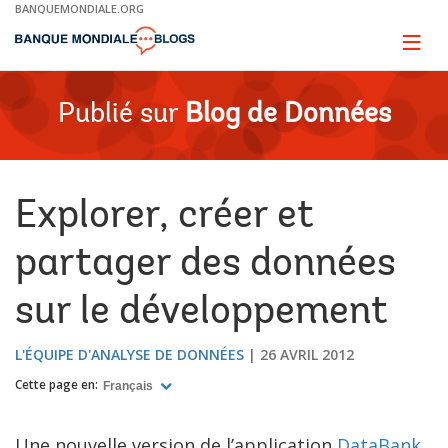
Skip
BANQUEMONDIALE.ORG
to
Main
Page
naviga
Navigation
Publié sur
Blog de Données
Explorer, créer et
partager des données
sur le développement
L'ÉQUIPE D'ANALYSE DE DONNÉES
26 AVRIL 2012
Cette page en:
Français
Une nouvelle version de l’application
DataBank