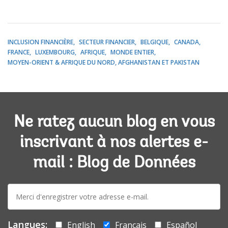
INCLUSION FINANCIÈRE
SECTEUR FINANCIER
BELGIQUE
CANADA
FRANCE
LUXEMBOURG
AFRIQUE
MONDE ENTIER
MOYEN-ORIENT & AFRIQUE DU NORD, AFGHANISTAN ET PAKISTAN
Ne ratez aucun blog en vous
inscrivant à nos alertes e-
mail : Blog de Données
E-
mail:
Langues:
English
Français
Español