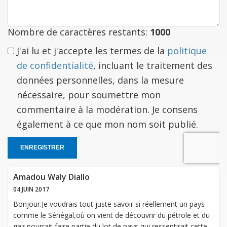
à
vous
Nombre de caractères restants:
1000
J'ai lu et j'accepte les termes de la
politique
de confidentialité
, incluant le traitement des
données personnelles, dans la mesure
nécessaire, pour soumettre mon
commentaire à la modération. Je consens
également à ce que mon nom soit publié.
ENREGISTRER
Amadou Waly Diallo
04 JUIN 2017
Bonjour.Je voudrais tout juste savoir si réellement un pays
comme le Sénégal,où on vient de découvrir du pétrole et du
gaz pourrait faire partie du lot de pays qui ressentirait cette