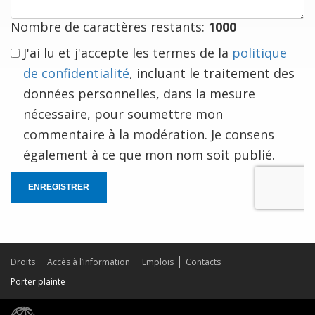
vous
Nombre de caractères restants:
1000
J'ai lu et j'accepte les termes de la
politique
de confidentialité
, incluant le traitement des
données personnelles, dans la mesure
nécessaire, pour soumettre mon
commentaire à la modération. Je consens
également à ce que mon nom soit publié.
ENREGISTRER
Droits
Accès à l’information
Emplois
Contacts
Porter plainte