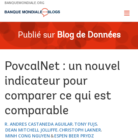
Skip
BANQUEMONDIALE.ORG
to
Main
Page
naviga
Navigation
Publié sur
Blog de Données
PovcalNet : un nouvel
indicateur pour
comparer ce qui est
comparable
R. ANDRES CASTANEDA AGUILAR
TONY FUJS
DEAN MITCHELL JOLLIFFE
CHRISTOPH LAKNER
MINH CONG NGUYEN
ESPEN BEER PRYDZ