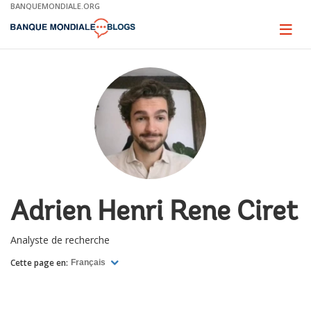
Skip
BANQUEMONDIALE.ORG
to
Main
Page
naviga
Navigation
Adrien Henri Rene Ciret
Analyste de recherche
Cette page en:
Français