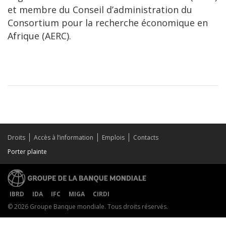
et membre du Conseil d’administration du
Consortium pour la recherche économique en
Afrique (AERC).
Droits
Accès à l’information
Emplois
Contacts
Porter plainte
IBRD
IDA
IFC
MIGA
CIRDI
© 2026 Groupe Banque mondiale. Tous droits réservés.