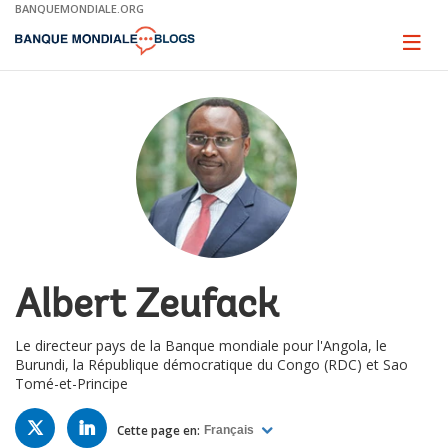
Skip
BANQUEMONDIALE.ORG
to
Main
Page
naviga
Navigation
Albert Zeufack
Le directeur pays de la Banque mondiale pour l'Angola, le
Burundi, la République démocratique du Congo (RDC) et Sao
Tomé-et-Principe
TWITTER
LINKED
IN
Cette page en:
Français