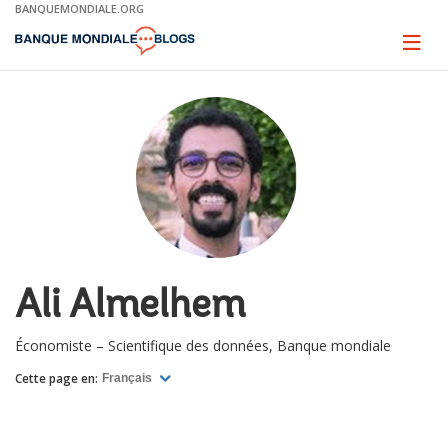
Skip
BANQUEMONDIALE.ORG
to
Main
Page
naviga
Navigation
​​​​​​​Ali Almelhem
Économiste – Scientifique des données, Banque mondiale
Cette page en:
Français