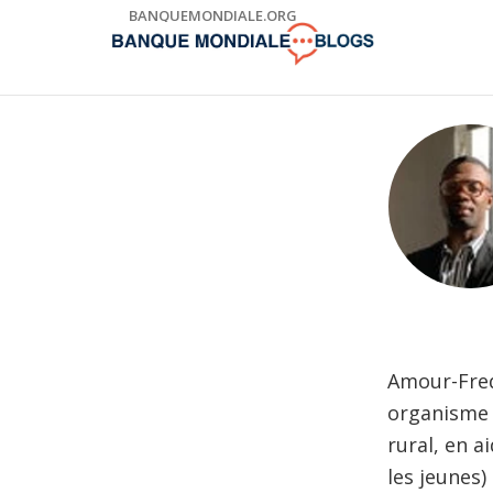
Skip
BANQUEMONDIALE.ORG
to
Main
Navigation
Amour-Fred
organisme d
rural, en 
les jeunes)