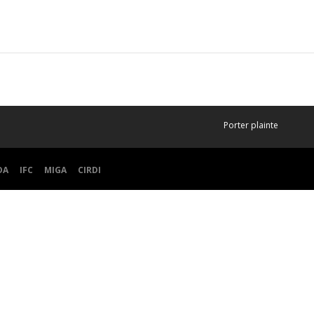
Porter plainte
DA
IFC
MIGA
CIRDI