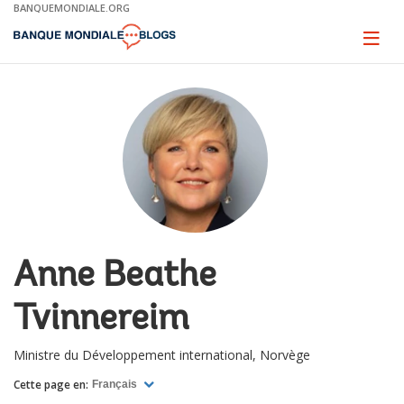
Skip
BANQUEMONDIALE.ORG
to
Main
Page
naviga
Navigation
Anne Beathe
Tvinnereim
Ministre du Développement international, Norvège
Cette page en:
Français