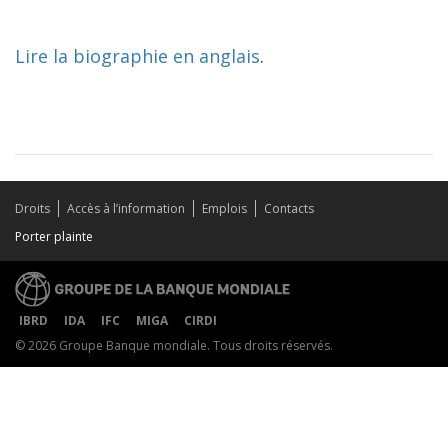
Lire la biographie en anglais
.
Droits
Accès à l’information
Emplois
Contacts
Porter plainte
IBRD
IDA
IFC
MIGA
CIRDI
© 2026 Groupe Banque mondiale. Tous droits réservés.