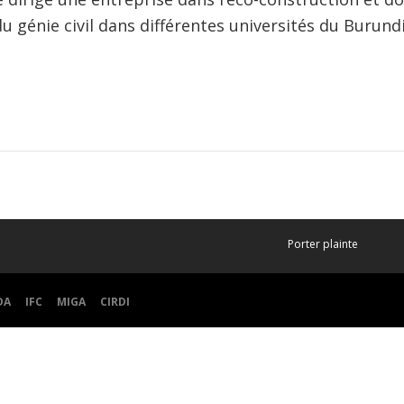
u génie civil dans différentes universités du Burundi
Porter plainte
DA
IFC
MIGA
CIRDI