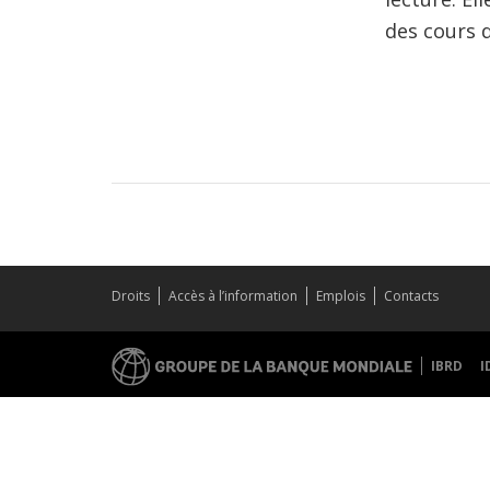
des cours d
Droits
Accès à l’information
Emplois
Contacts
IBRD
I