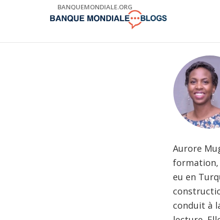
Skip
BANQUEMONDIALE.ORG
to
Main
Navigation
Aurore Mug
formation,
eu en Turq
constructi
conduit à l
lecture. El