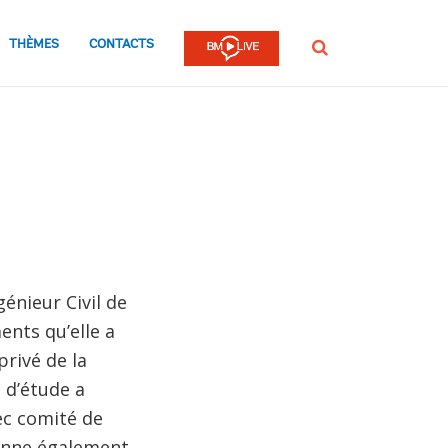
THÈMES
CONTACTS
Rechercher
énieur Civil de
nts qu’elle a
rivé de la
 d’étude a
vec comité de
donne également