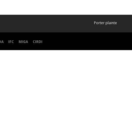
Porter plainte
DA
IFC
MIGA
CIRDI