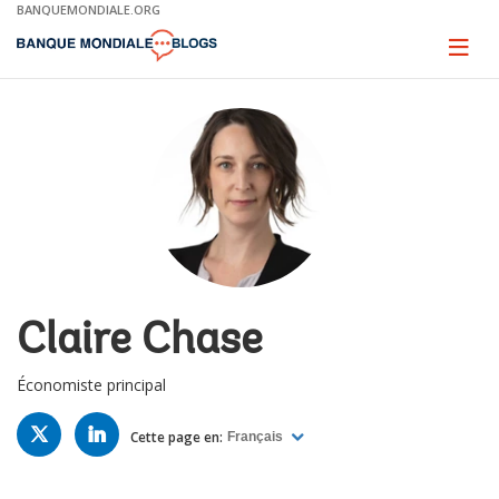
Skip
BANQUEMONDIALE.ORG
to
Main
Page
naviga
Navigation
Claire Chase
Économiste principal
TWITTER
LINKED
IN
Cette page en:
Français