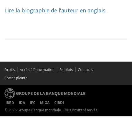
Lire la biographie de l'auteur en anglais.
Droits
Accès à l’information
Emplois
Contacts
Porter plainte
IBRD
IDA
IFC
MIGA
CIRDI
© 2026 Groupe Banque mondiale. Tous droits réservés.