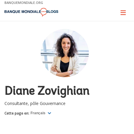
Skip
BANQUEMONDIALE.ORG
to
Main
Page
naviga
Navigation
Diane Zovighian
Consultante, pôle Gouvernance
Cette page en:
Français