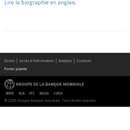
Lire la biographie en anglais
.
Droits
Accès à l’information
Emplois
Contacts
Porter plainte
IBRD
IDA
IFC
MIGA
CIRDI
© 2026 Groupe Banque mondiale. Tous droits réservés.