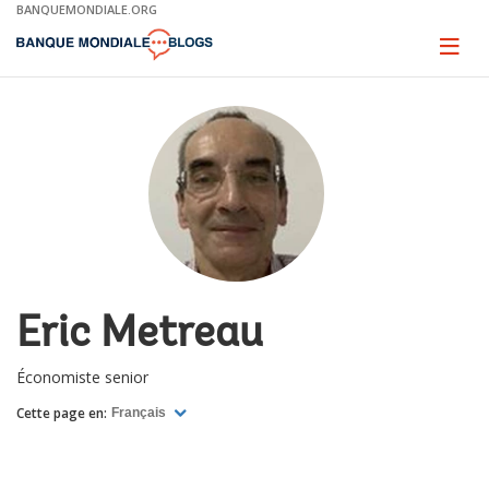
Skip
BANQUEMONDIALE.ORG
to
Main
Page
naviga
Navigation
Eric Metreau
Économiste senior
Cette page en:
Français