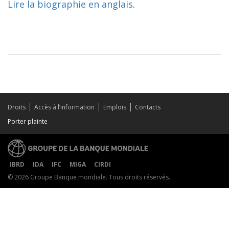
Lire la biographie en anglais
.
Droits
Accès à l’information
Emplois
Contacts
Porter plainte
IBRD
IDA
IFC
MIGA
CIRDI
© 2026 Groupe Banque mondiale. Tous droits réservés.