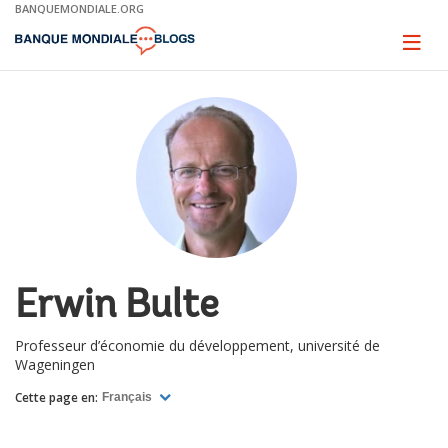
Skip
BANQUEMONDIALE.ORG
to
Main
Page
naviga
Navigation
Erwin Bulte
Professeur d’économie du développement, université de
Wageningen
Cette page en:
Français