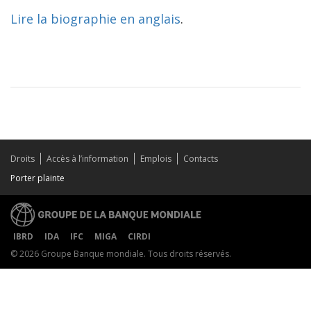
Lire la biographie en anglais
.
Droits
Accès à l’information
Emplois
Contacts
Porter plainte
IBRD
IDA
IFC
MIGA
CIRDI
© 2026 Groupe Banque mondiale. Tous droits réservés.