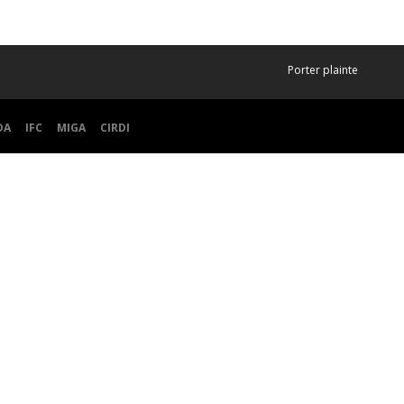
Porter plainte
DA
IFC
MIGA
CIRDI