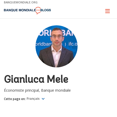
Skip
BANQUEMONDIALE.ORG
to
Main
Page
naviga
Navigation
Gianluca Mele
Économiste principal, Banque mondiale
Cette page en:
Français