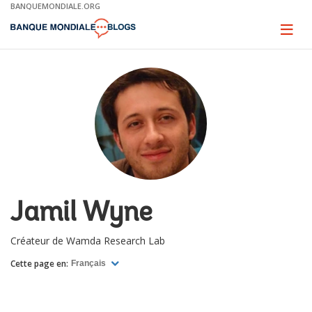
Skip
BANQUEMONDIALE.ORG
to
Main
Page
naviga
Navigation
Jamil Wyne
Créateur de Wamda Research Lab
Cette page en:
Français