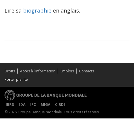
Lire sa
biographie
en anglais.
Droits
Accès à l’information
Emplois
Contacts
Porter plainte
IBRD
IDA
IFC
MIGA
CIRDI
© 2026 Groupe Banque mondiale. Tous droits réservés.