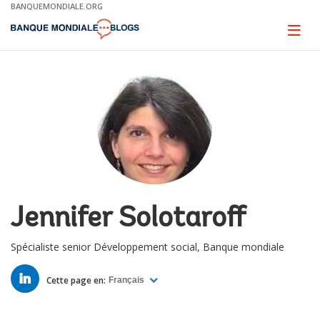
Skip
BANQUEMONDIALE.ORG
to
Main
Page
naviga
Navigation
Jennifer Solotaroff
Spécialiste senior Développement social, Banque mondiale
LINKED
IN
Cette page en:
Français