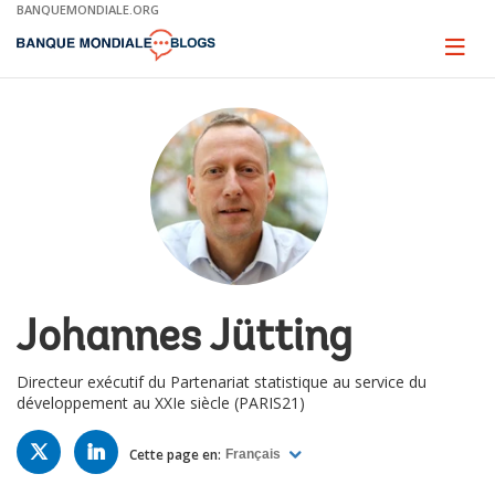
Skip
BANQUEMONDIALE.ORG
to
Main
Page
naviga
Navigation
Johannes Jütting
Directeur exécutif du Partenariat statistique au service du
développement au XXIe siècle (PARIS21)
TWITTER
LINKED
IN
Cette page en:
Français