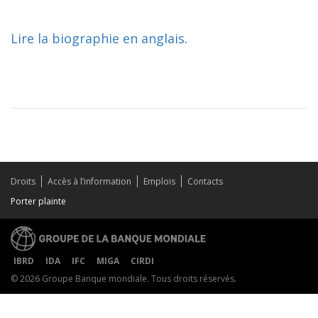
Lire la biographie en anglais
.
Droits
Accès à l’information
Emplois
Contacts
Porter plainte
IBRD
IDA
IFC
MIGA
CIRDI
© 2026 Groupe Banque mondiale. Tous droits réservés.