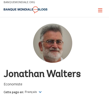
Skip
BANQUEMONDIALE.ORG
to
Main
Page
naviga
Navigation
Jonathan Walters
Economiste
Cette page en:
Français