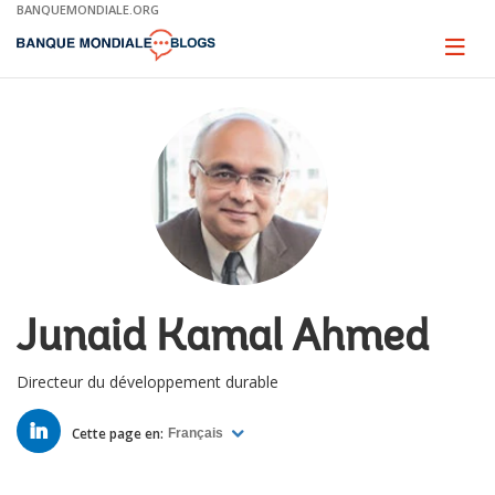
Skip
BANQUEMONDIALE.ORG
to
Main
Page
naviga
Navigation
Junaid Kamal Ahmed
Directeur du développement durable
LINKED
IN
Cette page en:
Français