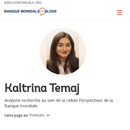
Skip
BANQUEMONDIALE.ORG
to
Main
Page
naviga
Navigation
Kaltrina Temaj
Analyste-recherche au sein de la cellule Perspectives de la
Banque mondiale
Cette page en:
Français