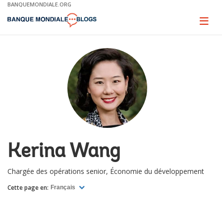
Skip
BANQUEMONDIALE.ORG
to
Main
Page
naviga
Navigation
Kerina Wang
Chargée des opérations senior, Économie du développement
Cette page en:
Français