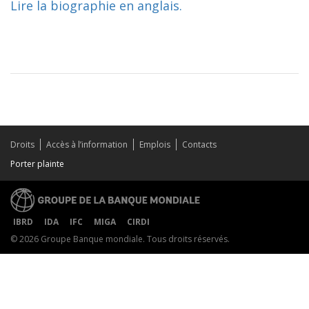
Lire la biographie en anglais.
Droits
Accès à l’information
Emplois
Contacts
Porter plainte
IBRD
IDA
IFC
MIGA
CIRDI
© 2026 Groupe Banque mondiale. Tous droits réservés.