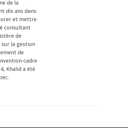
ne de la
nt dix ans dans
borer et mettre
té consultant
istère de
 sur la gestion
ppement de
onvention-cadre
4, Khalid a été
bec.