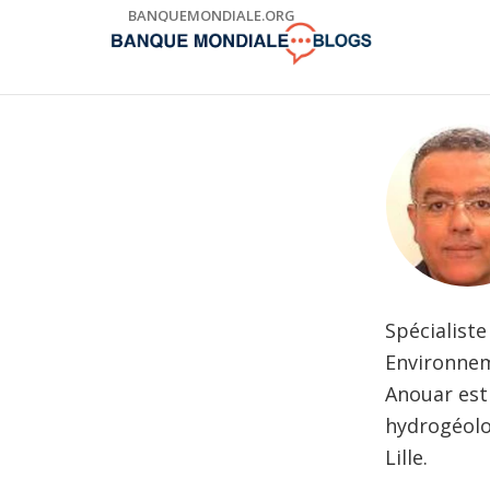
Skip
BANQUEMONDIALE.ORG
to
Main
Navigation
Spécialist
Environnem
Anouar est 
hydrogéolog
Lille.