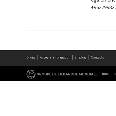
+962799822
Droits
Accès à l’information
Emplois
Contacts
IBRD
I