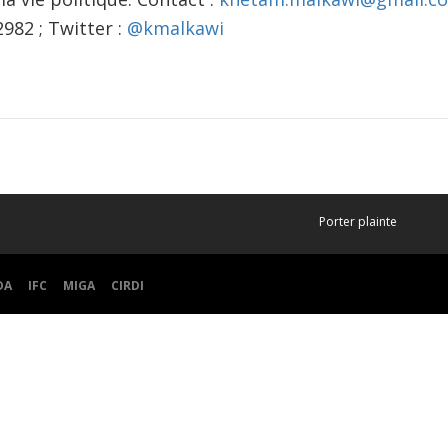
982 ; Twitter :
@kmalkawi
Porter plainte
DA
IFC
MIGA
CIRDI