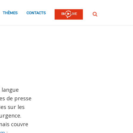
THÈMES
CONTACTS
Rechercher
e langue
nes de presse
es sur les
urgence.
mais couvre
om
;