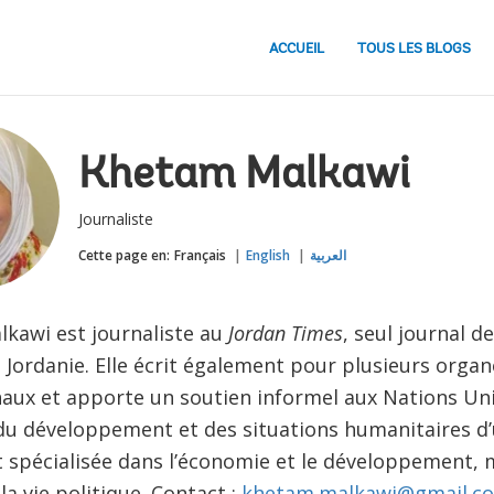
ACCUEIL
TOUS LES BLOGS
Khetam Malkawi
Journaliste
Cette page en:
Français
English
العربية
kawi est journaliste au
Jordan Times
, seul journal d
 Jordanie. Elle écrit également pour plusieurs orga
naux et apporte un soutien informel aux Nations Uni
du développement et des situations humanitaires d’
 spécialisée dans l’économie et le développement, 
a vie politique. Contact :
khetam.malkawi@gmail.c