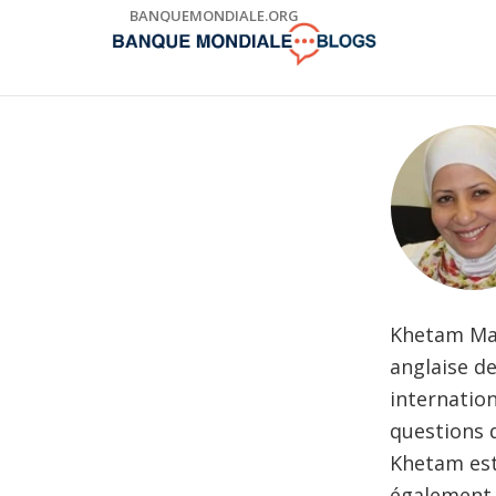
Skip
BANQUEMONDIALE.ORG
to
Main
Navigation
Khetam Mal
anglaise de
internatio
questions 
Khetam est
également l