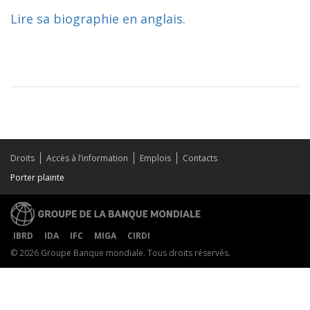
Lire sa biographie en anglais.
Droits
Accès à l’information
Emplois
Contacts
Porter plainte
IBRD
IDA
IFC
MIGA
CIRDI
© 2026 Groupe Banque mondiale. Tous droits réservés.