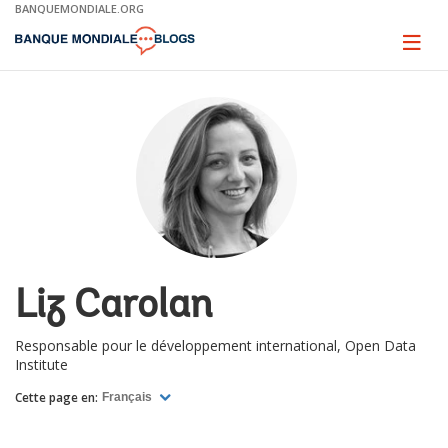
Skip
BANQUEMONDIALE.ORG
to
Main
Page
naviga
Navigation
Liz Carolan
Responsable pour le développement international, Open Data
Institute
Cette page en:
Français