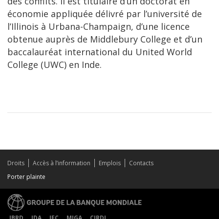
des conflits. Il est titulaire d’un doctorat en
économie appliquée délivré par l’université de
l’Illinois à Urbana-Champaign, d’une licence
obtenue auprès de Middlebury College et d’un
baccalauréat international du United World
College (UWC) en Inde.
Droits
Accès à l’information
Emplois
Contacts
Porter plainte
IBRD
IDA
IFC
MIGA
CIRDI