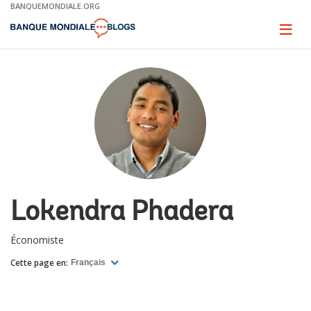
Skip
BANQUEMONDIALE.ORG
to
Main
Page
naviga
Navigation
Lokendra Phadera
Économiste
Cette page en:
Français