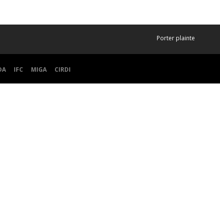
Porter plainte
DA
IFC
MIGA
CIRDI