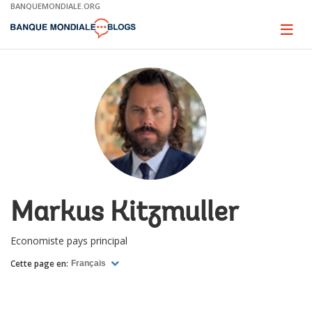
Skip
BANQUEMONDIALE.ORG
to
Main
Page
naviga
Navigation
Markus Kitzmuller
Economiste pays principal
Cette page en:
Français