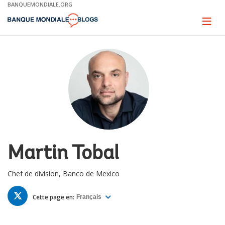
Skip
BANQUEMONDIALE.ORG
to
Main
Page
naviga
Navigation
Martin Tobal
Chef de division, Banco de Mexico
TWITTER
Cette page en:
Français