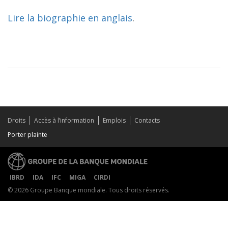
Lire la biographie en anglais
.
Droits
Accès à l’information
Emplois
Contacts
Porter plainte
IBRD
IDA
IFC
MIGA
CIRDI
© 2026 Groupe Banque mondiale. Tous droits réservés.