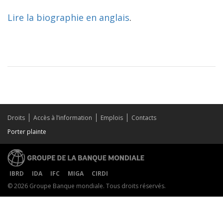
Lire la biographie en anglais
.
Droits
Accès à l’information
Emplois
Contacts
Porter plainte
IBRD
IDA
IFC
MIGA
CIRDI
© 2026 Groupe Banque mondiale. Tous droits réservés.