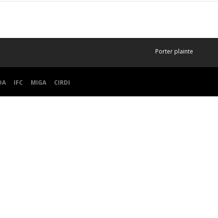
Porter plainte
DA
IFC
MIGA
CIRDI