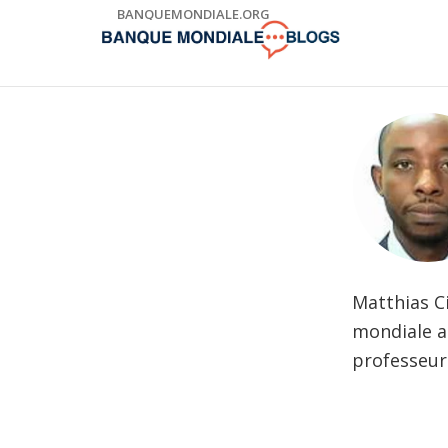
Skip
BANQUEMONDIALE.ORG
to
Main
Navigation
Matthias C
mondiale au
professeur